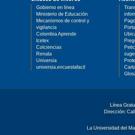
Gobierno en línea
Tran
Ministerio de Educación
info
Mecanismos de control y
Pago
vigilancia
Porta
Colombia Aprende
Ubic
Icetex
Preg
Colciencias
Petic
Renata
suge
Universia
Prot
universia.encuestafacil
Carta
Glos
Línea Gratu
Dirección: Cal
La Universidad del Mag