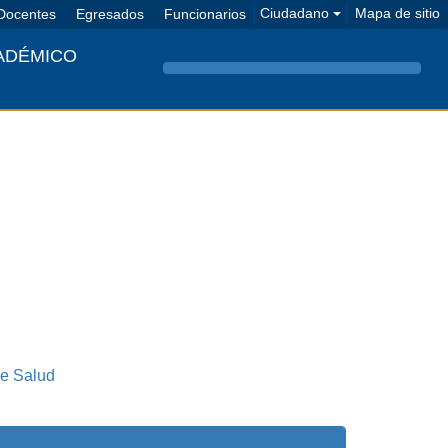
Ciudadano
Mapa de sitio
Docentes
Egresados
Funcionarios
ADÉMICO
Menú de n
de Salud