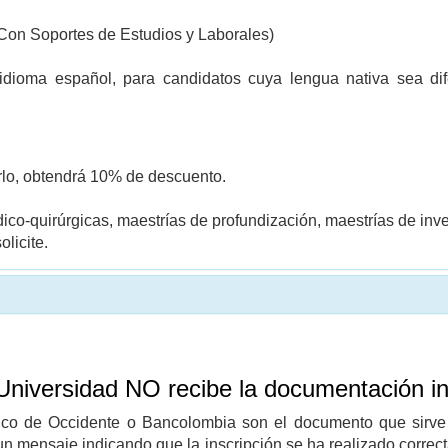
(Con Soportes de Estudios y Laborales)
 idioma español, para candidatos cuya lengua nativa sea di
erlo, obtendrá 10% de descuento.
co-quirúrgicas, maestrías de profundización, maestrías de inve
licite.
Universidad NO recibe la documentación i
nco de Occidente o Bancolombia son el documento que sirve
 un mensaje indicando que la inscripción se ha realizado correc