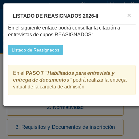
Seleccionar
Ciudadano
Mapa de sitio
Facebook
Twitter
Instagram
Youtube
estamento
×
LISTADO DE REASIGNADOS 2026-II
En el siguiente enlace podrá consultar la citación a
GRUPO DE ADMISIONES, REGISTRO Y
Menú 
entrevistas de cupos REASIGNADOS:
CONTROL ACADÉMICO
UNIMAGDALENA
Listado de Reasignados
Proceso de admisión PREGRADO PRESENCIAL 2026-II
En el
PASO 7
"Habilitados para entrevista y
entrega de documentos"
podrá realizar la entrega
virtual de la carpeta de admisión