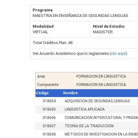
Programa
MAESTRIA EN ENSEÑANZA DE SEGUNDAS LENGUAS
Modalidad
Nivel de Estudio
VIRTUAL
MAGISTER
Total Créditos Plan: 48
Ver Acuerdo Acedémico que lo reglamenta (
clic aquí
)
Area
FORMACION EN LINGUISTICA
Componente
FORMACION EN LINGUISTICA
Código
Nombre
018604
ADQUISICION DE SEGUNDAS LENGUAS
018605
LINGUISTICA APLICADA
018606
COMUNICACION INTERCULTURAL Y PRAG
018607
TEORIA DE LA TRADUCCION
018608
METODOS DE INVESTIGACION EN LA ENS