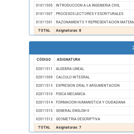
01011505
INTRODUCCION A LA INGENIERIA CIVIL
01011507
PROCESOS LECTORES Y ESCRITURALES
01011501
RAZONAMIENTO Y REPRESENTACION MATEM
TOTAL
Asignaturas: 8
CÓDIGO
ASIGNATURA
02011511
ALGEBRA LINEAL
02011509
CALCULO INTEGRAL
02011513
EXPRESION ORAL Y ARGUMENTACION
02011510
FISICA MECANICA
02011514
FORMACION HUMANISTICA Y CIUDADANA
02011515
GENERAL ENGLISH II
02011512
GEOMETRIA DESCRIPTIVA
TOTAL
Asignaturas: 7