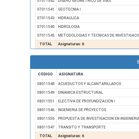
07011542
DISEÑO GEOMETRICO DE VIAS
07011541
GEOTECNIA I
07011543
HIDRAULICA
07011540
HIDROLOGIA
07011545
METODOLOGIAS Y TECNICAS DE INVESTIGACIO
TOTAL
Asignaturas: 6
CÓDIGO
ASIGNATURA
08011548
ACUEDUCTOS Y ALCANTARILLADOS
08011549
DINAMICA ESTRUCTURAL
08011551
ELECTIVA DE PROFUNDIZACION I
08011546
INGENIERIA DE PROYECTOS
08011550
PROPUESTA DE INVESTIGACION EN INGENIERI
08011547
TRANSITO Y TRANSPORTE
TOTAL
Asignaturas: 6